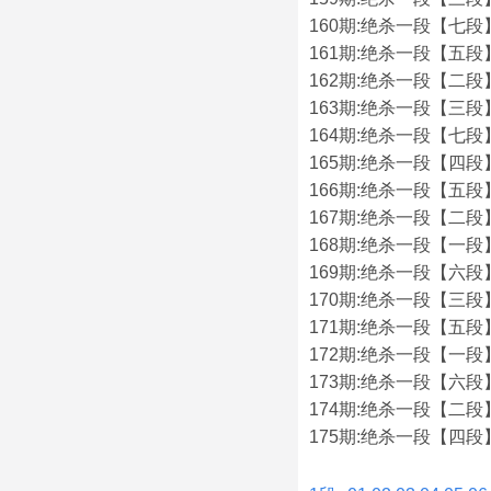
160期:绝杀一段【七段
161期:绝杀一段【五段
162期:绝杀一段【二段
163期:绝杀一段【三段
164期:绝杀一段【七段
165期:绝杀一段【四段
166期:绝杀一段【五段
167期:绝杀一段【二段
168期:绝杀一段【一段
169期:绝杀一段【六段
170期:绝杀一段【三段
171期:绝杀一段【五段
172期:绝杀一段【一段
173期:绝杀一段【六段
174期:绝杀一段【二段
175期:绝杀一段【四段】