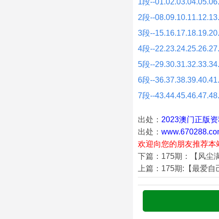
1段--01.02.03.04.05.06
2段--08.09.10.11.12.13
3段--15.16.17.18.19.20
4段--22.23.24.25.26.27
5段--29.30.31.32.33.34
6段--36.37.38.39.40.41
7段--43.44.45.46.47.48
出处：
2023澳门正版
出处：
www.670288.co
欢迎向您的朋友推荐本
下篇：175期：【风尘
上篇：175期:【最爱