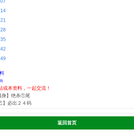
.07
.14
.21
.28
.35
.42
.49
资料
m
站或本资料，一起交流！
满身】绝杀①尾
自己】必出２４码
返回首页