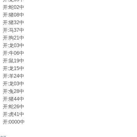
】开:蛇02中
】开:猪08中
】开:猪32中
】开:马37中
】开:狗21中
】开:龙03中
】开:牛06中
】开:鼠19中
】开:龙15中
】开:羊24中
】开:龙03中
】开:兔28中
】开:猪44中
】开:蛇26中
】开:虎41中
开:0000中