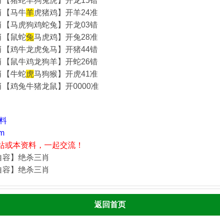
肖【
猪蛇羊
狗兔虎
】
开龙15错
肖【马牛
羊
虎猪鸡】
开羊24准
肖【马虎狗鸡蛇兔】
开龙03错
肖【鼠蛇
兔
马虎鸡】
开兔28准
肖【鸡牛龙虎兔马】
开猪44错
肖【鼠牛鸡龙狗羊】
开蛇26错
肖【牛蛇
虎
马狗猴】
开虎41准
肖【鸡兔牛猪龙鼠】
开0000准
资料
m
站或本资料，一起交流！
自容】绝杀三肖
自容】绝杀三肖
返回首页