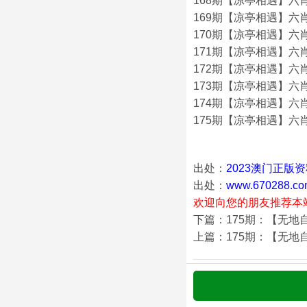
168期【凉亭相遇】六
169期【凉亭相遇】六
170期【凉亭相遇】六
171期【凉亭相遇】六
172期【凉亭相遇】六
173期【凉亭相遇】六
174期【凉亭相遇】六
175期【凉亭相遇】六
出处：
2023澳门正版
出处：
www.670288.co
欢迎向您的朋友推荐本
下篇：175期：【无地
上篇：175期：【无地