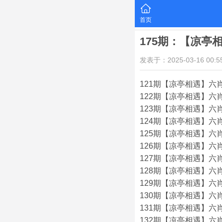
首页
175期：【凉亭
发表于：2025-03-16 00:55
121期【凉亭相遇】六
122期【凉亭相遇】六
123期【凉亭相遇】六
124期【凉亭相遇】六
125期【凉亭相遇】六
126期【凉亭相遇】六
127期【凉亭相遇】六
128期【凉亭相遇】六
129期【凉亭相遇】六
130期【凉亭相遇】六
131期【凉亭相遇】六
132期【凉亭相遇】六