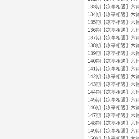
133期【凉亭相遇】六
134期【凉亭相遇】六
135期【凉亭相遇】六
136期【凉亭相遇】六
137期【凉亭相遇】六
138期【凉亭相遇】六
139期【凉亭相遇】六
140期【凉亭相遇】六
141期【凉亭相遇】六
142期【凉亭相遇】六
143期【凉亭相遇】六
144期【凉亭相遇】六
145期【凉亭相遇】六
146期【凉亭相遇】六
147期【凉亭相遇】六
148期【凉亭相遇】六
149期【凉亭相遇】六
150期【凉亭相遇】六