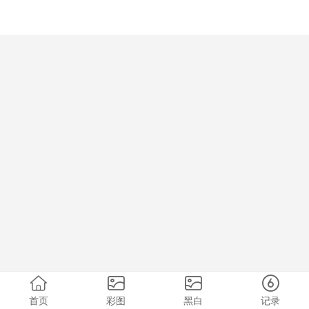
首页
彩图
黑白
记录