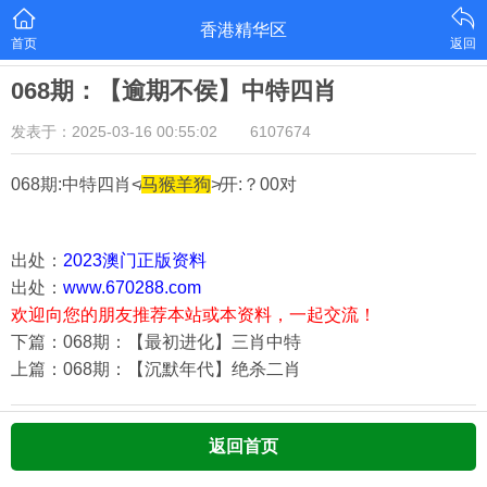
香港精华区
首页
返回
068期：【逾期不侯】中特四肖
发表于：2025-03-16 00:55:02
6107674
068期:中特四肖≮
马猴羊狗
≯开:？00对
出处：
2023澳门正版资料
出处：
www.670288.com
欢迎向您的朋友推荐本站或本资料，一起交流！
下篇：068期：【最初进化】三肖中特
上篇：068期：【沉默年代】绝杀二肖
返回首页