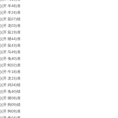
}(开:羊48)准
}(开:羊24)准
}(开:鼠07)错
}(开:龙03)准
}(开:鼠19)准
}(开:猪44)准
}(开:鼠43)准
}(开:马49)准
}(开:兔40)准
}(开:蛇02)准
}(开:牛18)准
}(开:龙15)准
}(开:鸡34)错
}(开:兔40)错
}(开:猪08)准
}(开:狗09)错
}(开:狗09)准
}(开:兔04)准