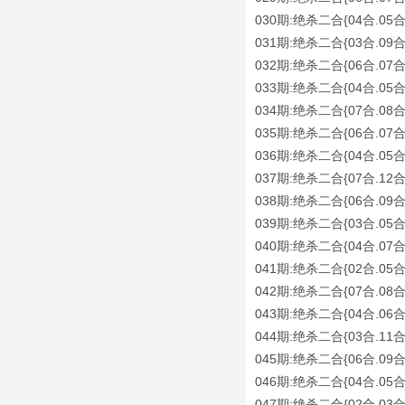
030期:绝杀二合{04合.05合
031期:绝杀二合{03合.09合
032期:绝杀二合{06合.07合
033期:绝杀二合{04合.05合
034期:绝杀二合{07合.08合
035期:绝杀二合{06合.07合
036期:绝杀二合{04合.05合
037期:绝杀二合{07合.12合
038期:绝杀二合{06合.09合
039期:绝杀二合{03合.05合
040期:绝杀二合{04合.07合
041期:绝杀二合{02合.05合
042期:绝杀二合{07合.08合
043期:绝杀二合{04合.06合
044期:绝杀二合{03合.11合
045期:绝杀二合{06合.09合
046期:绝杀二合{04合.05合
047期:绝杀二合{02合.03合