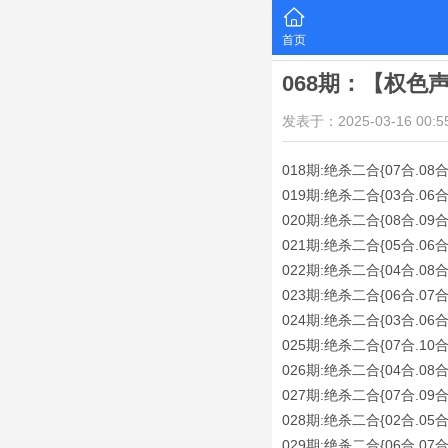
首页
068期：【权色
发表于：2025-03-16 00:55
018期:绝杀二合{07合.08合
019期:绝杀二合{03合.06合
020期:绝杀二合{08合.09合
021期:绝杀二合{05合.06合
022期:绝杀二合{04合.08合
023期:绝杀二合{06合.07合
024期:绝杀二合{03合.06合
025期:绝杀二合{07合.10合
026期:绝杀二合{04合.08合
027期:绝杀二合{07合.09合
028期:绝杀二合{02合.05合
029期:绝杀二合{06合.07合