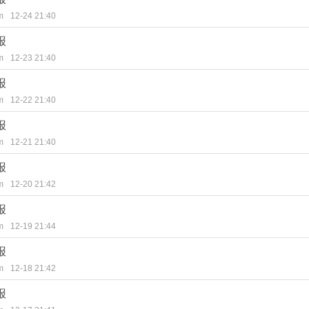
m
12-24 21:40
报
m
12-23 21:40
报
m
12-22 21:40
报
m
12-21 21:40
报
m
12-20 21:42
报
m
12-19 21:44
报
m
12-18 21:42
报