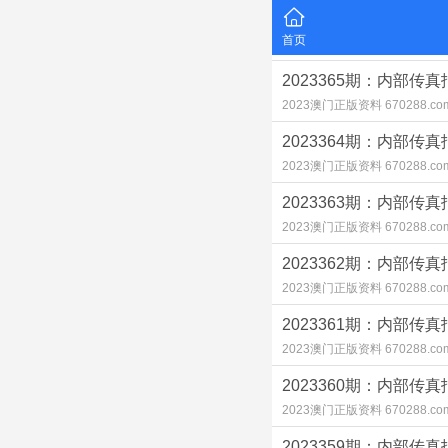
首页
2023365期：内部传真
2023澳门正版资料 670288.co
2023364期：内部传真
2023澳门正版资料 670288.co
2023363期：内部传真
2023澳门正版资料 670288.co
2023362期：内部传真
2023澳门正版资料 670288.co
2023361期：内部传真
2023澳门正版资料 670288.co
2023360期：内部传真
2023澳门正版资料 670288.co
2023359期：内部传真