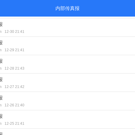
内部传真报
报
m
12-30 21:41
报
m
12-29 21:41
报
m
12-28 21:43
报
m
12-27 21:42
报
m
12-26 21:40
报
m
12-25 21:41
报