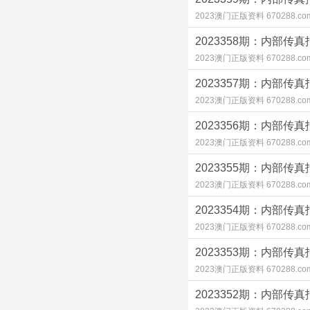
2023澳门正版资料 670288.co
2023358期：内部传真
2023澳门正版资料 670288.co
2023357期：内部传真
2023澳门正版资料 670288.co
2023356期：内部传真
2023澳门正版资料 670288.co
2023355期：内部传真
2023澳门正版资料 670288.co
2023354期：内部传真
2023澳门正版资料 670288.co
2023353期：内部传真
2023澳门正版资料 670288.co
2023352期：内部传真