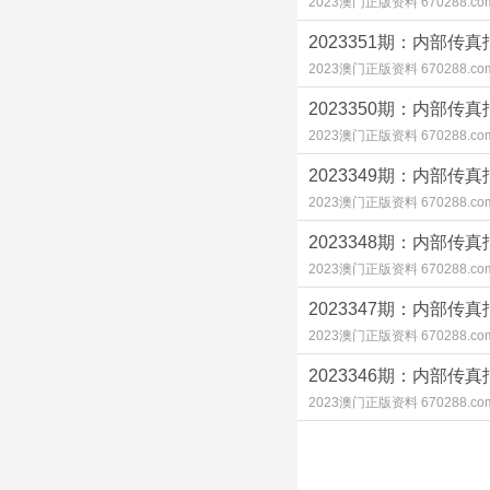
2023澳门正版资料 670288.co
2023351期：内部传真
2023澳门正版资料 670288.co
2023350期：内部传真
2023澳门正版资料 670288.co
2023349期：内部传真
2023澳门正版资料 670288.co
2023348期：内部传真
2023澳门正版资料 670288.co
2023347期：内部传真
2023澳门正版资料 670288.co
2023346期：内部传真
2023澳门正版资料 670288.co