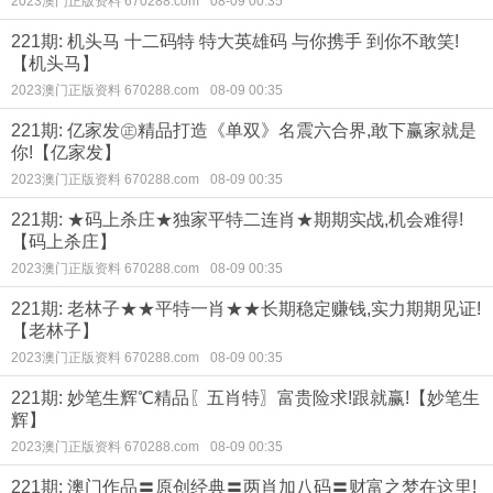
2023澳门正版资料 670288.com
08-09 00:35
221期: 机头马 十二码特 特大英雄码 与你携手 到你不敢笑!
【机头马】
2023澳门正版资料 670288.com
08-09 00:35
221期: 亿家发㊣精品打造《单双》名震六合界,敢下赢家就是
你!【亿家发】
2023澳门正版资料 670288.com
08-09 00:35
221期: ★码上杀庄★独家平特二连肖★期期实战,机会难得!
【码上杀庄】
2023澳门正版资料 670288.com
08-09 00:35
221期: 老林子★★平特一肖★★长期稳定赚钱,实力期期见证!
【老林子】
2023澳门正版资料 670288.com
08-09 00:35
221期: 妙笔生辉℃精品〖五肖特〗富贵险求!跟就赢!【妙笔生
辉】
2023澳门正版资料 670288.com
08-09 00:35
221期: 澳门作品〓原创经典〓两肖加八码〓财富之梦在这里!