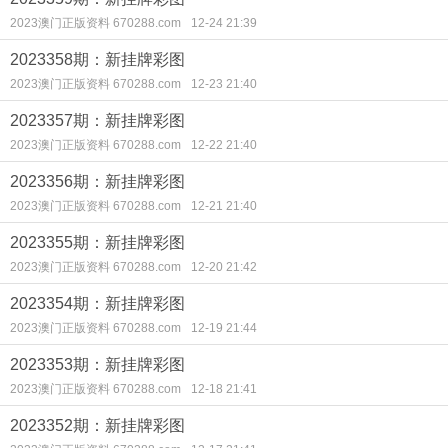
2023澳门正版资料 670288.com
12-24 21:39
2023358期：新挂牌彩图
2023澳门正版资料 670288.com
12-23 21:40
2023357期：新挂牌彩图
2023澳门正版资料 670288.com
12-22 21:40
2023356期：新挂牌彩图
2023澳门正版资料 670288.com
12-21 21:40
2023355期：新挂牌彩图
2023澳门正版资料 670288.com
12-20 21:42
2023354期：新挂牌彩图
2023澳门正版资料 670288.com
12-19 21:44
2023353期：新挂牌彩图
2023澳门正版资料 670288.com
12-18 21:41
2023352期：新挂牌彩图