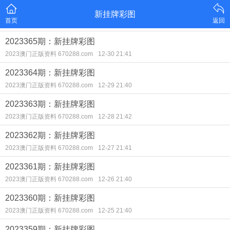
新挂牌彩图
首页
返回
2023365期：新挂牌彩图
2023澳门正版资料 670288.com
12-30 21:41
2023364期：新挂牌彩图
2023澳门正版资料 670288.com
12-29 21:40
2023363期：新挂牌彩图
2023澳门正版资料 670288.com
12-28 21:42
2023362期：新挂牌彩图
2023澳门正版资料 670288.com
12-27 21:41
2023361期：新挂牌彩图
2023澳门正版资料 670288.com
12-26 21:40
2023360期：新挂牌彩图
2023澳门正版资料 670288.com
12-25 21:40
2023359期：新挂牌彩图