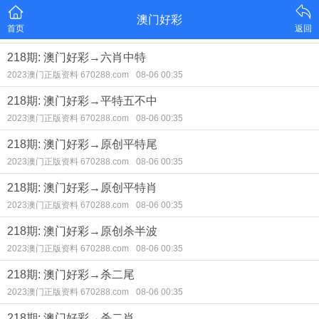
澳门好彩
首页
返回
218期: 澳门好彩→六肖中特
2023澳门正版资料 670288.com
08-06 00:35
218期: 澳门好彩→平特五不中
2023澳门正版资料 670288.com
08-06 00:35
218期: 澳门好彩→原创平特尾
2023澳门正版资料 670288.com
08-06 00:35
218期: 澳门好彩→原创平特肖
2023澳门正版资料 670288.com
08-06 00:35
218期: 澳门好彩→原创杀半波
2023澳门正版资料 670288.com
08-06 00:35
218期: 澳门好彩→杀二尾
2023澳门正版资料 670288.com
08-06 00:35
218期: 澳门好彩→杀二肖