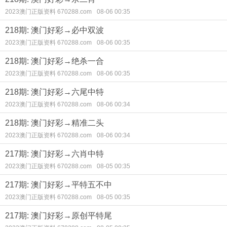
2023澳门正版资料 670288.com
08-06 00:35
218期: 澳门好彩→必中双波
2023澳门正版资料 670288.com
08-06 00:35
218期: 澳门好彩→绝杀一合
2023澳门正版资料 670288.com
08-06 00:35
218期: 澳门好彩→六尾中特
2023澳门正版资料 670288.com
08-06 00:34
218期: 澳门好彩→精准二头
2023澳门正版资料 670288.com
08-06 00:34
217期: 澳门好彩→六肖中特
2023澳门正版资料 670288.com
08-05 00:35
217期: 澳门好彩→平特五不中
2023澳门正版资料 670288.com
08-05 00:35
217期: 澳门好彩→原创平特尾