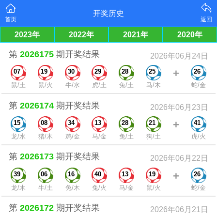
开奖历史
首页
返回
2023年
2022年
2021年
2020年
第
2026175
期开奖结果
2026年06月24日
+
07
19
30
29
28
25
26
鼠/土
鼠/火
牛/水
虎/土
兔/土
马/木
蛇/金
第
2026174
期开奖结果
2026年06月23日
+
15
08
34
13
28
21
41
龙/水
猪/木
鸡/金
马/金
兔/土
狗/土
虎/火
第
2026173
期开奖结果
2026年06月22日
+
39
06
16
40
13
19
26
龙/木
牛/土
兔/木
兔/火
马/金
鼠/火
蛇/金
第
2026172
期开奖结果
2026年06月21日