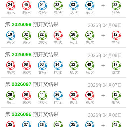
+
24
45
04
32
03
48
33
羊/木
狗/水
兔/金
猪/火
龙/火
羊/火
狗/火
第
2026099
期开奖结果
2026年04月09日
+
10
32
22
18
28
17
12
鸡/火
猪/火
鸡/水
牛/火
兔/土
虎/木
羊/金
第
2026098
期开奖结果
2026年04月08日
+
24
08
03
14
32
49
17
羊/木
猪/木
龙/火
蛇/水
猪/火
马/火
虎/木
第
2026097
期开奖结果
2026年04月07日
+
28
08
44
26
29
46
11
兔/土
猪/木
猪/水
蛇/金
虎/土
鸡/木
猴/火
第
2026096
期开奖结果
2026年04月06日
+
35
37
26
05
25
15
43