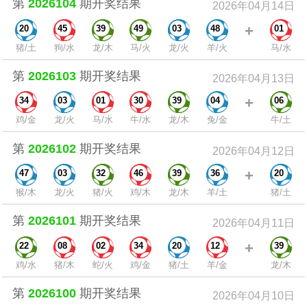
第
2026104
期开奖结果
2026年04月14日
+
20
45
39
49
03
48
01
猪/土
狗/水
龙/木
马/火
龙/火
羊/火
马/水
第
2026103
期开奖结果
2026年04月13日
+
34
03
01
30
39
04
06
鸡/金
龙/火
马/水
牛/水
龙/木
兔/金
牛/土
第
2026102
期开奖结果
2026年04月12日
+
47
03
32
46
39
36
20
猴/木
龙/火
猪/火
鸡/木
龙/木
羊/土
猪/土
第
2026101
期开奖结果
2026年04月11日
+
22
08
02
34
20
12
39
鸡/水
猪/木
蛇/火
鸡/金
猪/土
羊/金
龙/木
第
2026100
期开奖结果
2026年04月10日