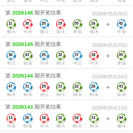
虎/土
兔/火
牛/土
牛/火
鼠/水
鸡/火
马/金
第
2026146
期开奖结果
2026年05月26日
+
11
30
20
19
05
16
42
猴/火
牛/水
猪/土
鼠/火
虎/金
兔/木
牛/金
第
2026145
期开奖结果
2026年05月25日
+
36
43
25
32
37
18
05
羊/土
鼠/金
马/木
猪/火
马/土
牛/火
虎/金
第
2026144
期开奖结果
2026年05月24日
+
47
31
29
33
22
26
43
猴/木
鼠/水
虎/土
狗/火
鸡/水
蛇/金
鼠/金
第
2026143
期开奖结果
2026年05月23日
+
13
26
18
32
02
33
44
马/金
蛇/金
牛/火
猪/火
蛇/火
狗/火
猪/水