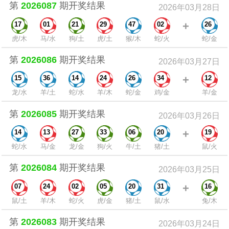
第
2026087
期开奖结果
2026年03月28日
+
17
01
21
29
47
02
26
虎/木
马/水
狗/土
虎/土
猴/木
蛇/火
蛇/金
第
2026086
期开奖结果
2026年03月27日
+
15
36
14
24
26
34
12
龙/水
羊/土
蛇/水
羊/木
蛇/金
鸡/金
羊/金
第
2026085
期开奖结果
2026年03月26日
+
14
13
27
33
06
20
19
蛇/水
马/金
龙/金
狗/火
牛/土
猪/土
鼠/火
第
2026084
期开奖结果
2026年03月25日
+
07
24
02
05
20
31
16
鼠/土
羊/木
蛇/火
虎/金
猪/土
鼠/水
兔/木
第
2026083
期开奖结果
2026年03月24日