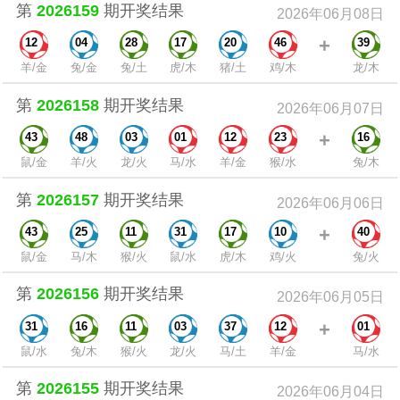
第
2026159
期开奖结果
2026年06月08日
+
12
04
28
17
20
46
39
羊/金
兔/金
兔/土
虎/木
猪/土
鸡/木
龙/木
第
2026158
期开奖结果
2026年06月07日
+
43
48
03
01
12
23
16
鼠/金
羊/火
龙/火
马/水
羊/金
猴/水
兔/木
第
2026157
期开奖结果
2026年06月06日
+
43
25
11
31
17
10
40
鼠/金
马/木
猴/火
鼠/水
虎/木
鸡/火
兔/火
第
2026156
期开奖结果
2026年06月05日
+
31
16
11
03
37
12
01
鼠/水
兔/木
猴/火
龙/火
马/土
羊/金
马/水
第
2026155
期开奖结果
2026年06月04日