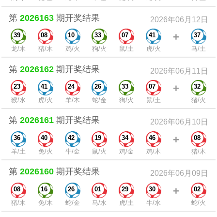
第
2026163
期开奖结果
2026年06月12日
+
39
08
10
33
07
41
37
龙/木
猪/木
鸡/火
狗/火
鼠/土
虎/火
马/土
第
2026162
期开奖结果
2026年06月11日
+
23
41
24
26
33
07
32
猴/水
虎/火
羊/木
蛇/金
狗/火
鼠/土
猪/火
第
2026161
期开奖结果
2026年06月10日
+
36
40
42
19
34
46
08
羊/土
兔/火
牛/金
鼠/火
鸡/金
鸡/木
猪/木
第
2026160
期开奖结果
2026年06月09日
+
08
16
26
01
29
30
02
猪/木
兔/木
蛇/金
马/水
虎/土
牛/水
蛇/火