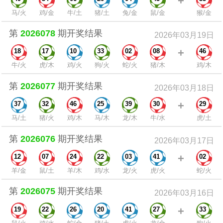
+
马/火
鸡/金
牛/土
猪/土
兔/金
鼠/金
猴/金
第
2026078
期开奖结果
2026年03月19日
+
18
17
10
33
02
08
46
牛/火
虎/木
鸡/火
狗/火
蛇/火
猪/木
鸡/木
第
2026077
期开奖结果
2026年03月18日
+
37
32
46
25
39
30
29
马/土
猪/火
鸡/木
马/木
龙/木
牛/水
虎/土
第
2026076
期开奖结果
2026年03月17日
+
12
07
24
22
03
41
02
羊/金
鼠/土
羊/木
鸡/水
龙/火
虎/火
蛇/火
第
2026075
期开奖结果
2026年03月16日
+
19
22
26
20
41
27
33