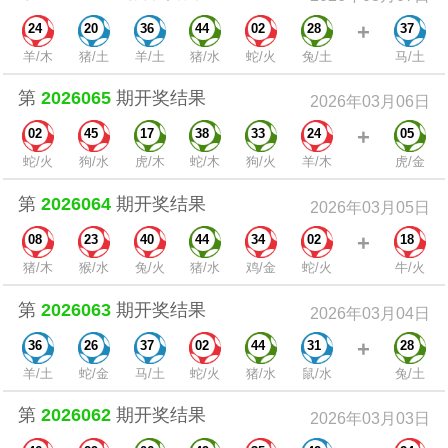
+
24
20
36
44
02
28
37
羊/木
猪/土
羊/土
猪/水
蛇/火
兔/土
马/土
第
2026065
期开奖结果
2026年03月06日
+
02
45
17
38
33
24
05
蛇/火
狗/水
虎/木
蛇/木
狗/火
羊/木
虎/金
第
2026064
期开奖结果
2026年03月05日
+
08
23
40
44
34
02
18
猪/木
猴/水
兔/火
猪/水
鸡/金
蛇/火
牛/火
第
2026063
期开奖结果
2026年03月04日
+
36
26
37
02
44
31
28
羊/土
蛇/金
马/土
蛇/火
猪/水
鼠/水
兔/土
第
2026062
期开奖结果
2026年03月03日