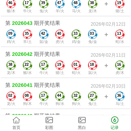
+
46
17
39
47
48
38
19
猴/木
牛/火
兔/火
羊/火
马/火
龙/木
猪/土
第
2026043
期开奖结果
2026年02月12日
+
09
35
42
40
33
03
13
鸡/火
羊/土
鼠/金
虎/火
鸡/金
兔/金
蛇/水
第
2026042
期开奖结果
2026年02月11日
+
38
22
17
19
01
18
16
龙/木
猴/水
牛/火
猪/土
蛇/火
鼠/火
虎/木
第
2026041
期开奖结果
2026年02月10日
+
02
08
17
44
32
27
36
龙/火
狗/木
牛/火
狗/水
狗/火
兔/土
马/土
第
2026040
期开奖结果
2026年02月09日
+
46
06
29
27
11
49
28
首页
彩图
黑白
记录