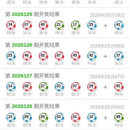
虎/火
蛇/金
狗/木
猴/火
虎/金
马/木
虎/土
第
2026129
期开奖结果
2026年05月09日
+
34
07
40
21
17
25
41
鸡/金
鼠/土
兔/火
狗/土
虎/木
马/木
虎/火
第
2026128
期开奖结果
2026年05月08日
+
25
46
02
07
45
42
37
马/木
鸡/木
蛇/火
鼠/土
狗/水
牛/金
马/土
第
2026127
期开奖结果
2026年05月07日
+
14
08
27
03
07
29
45
蛇/水
猪/木
龙/金
龙/火
鼠/土
虎/土
狗/水
第
2026126
期开奖结果
2026年05月06日
+
15
09
05
03
01
10
49
龙/水
狗/木
虎/金
龙/火
马/水
鸡/火
马/火