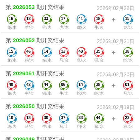
第
2026053
期开奖结果
2026年02月22日
+
16
12
33
17
41
18
15
兔/木
羊/金
狗/火
虎/木
虎/火
牛/火
龙/水
第
2026052
期开奖结果
2026年02月21日
+
15
46
14
13
40
35
38
龙/水
鸡/木
蛇/水
马/金
兔/火
猴/金
蛇/木
第
2026051
期开奖结果
2026年02月20日
+
40
42
44
06
14
38
01
兔/火
牛/金
猪/水
牛/土
蛇/水
蛇/木
马/水
第
2026050
期开奖结果
2026年02月19日
+
10
13
30
37
33
44
23
鸡/火
马/金
牛/水
马/土
狗/火
猪/水
猴/水
第
2026049
期开奖结果